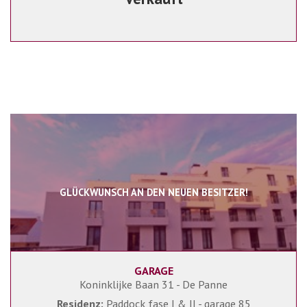
GLÜCKWUNSCH AN DEN NEUEN BESITZER!
GARAGE
1
Ja
Koninklijke Baan 31 - De Panne
Residenz:
Paddock fase I & II - garage 85