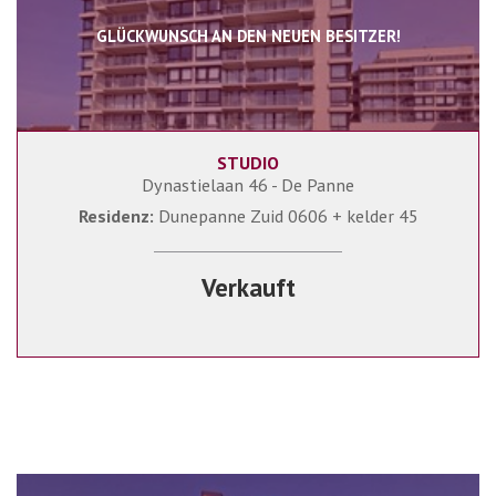
GLÜCKWUNSCH AN DEN NEUEN BESITZER!
STUDIO
48 m²
1
Dynastielaan 46 - De Panne
Residenz:
Dunepanne Zuid 0606 + kelder 45
Verkauft