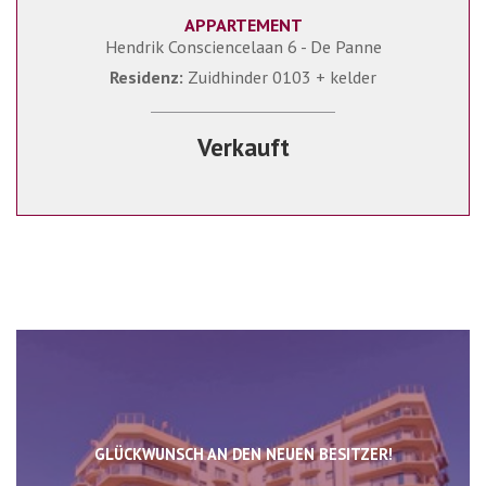
APPARTEMENT
74 m²
2
1
Hendrik Consciencelaan 6 - De Panne
Residenz:
Zuidhinder 0103 + kelder
Verkauft
GLÜCKWUNSCH AN DEN NEUEN BESITZER!