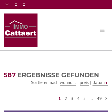
587
ERGEBNISSE GEFUNDEN
Sortieren nach
wohnort
|
preis
|
datum
▼
1
2
3
4
5
…
49