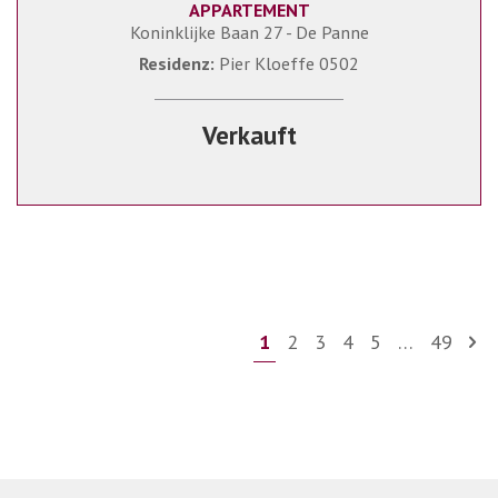
APPARTEMENT
63 m²
1
1
Koninklijke Baan 27 - De Panne
Residenz:
Pier Kloeffe 0502
Verkauft
1
2
3
4
5
…
49