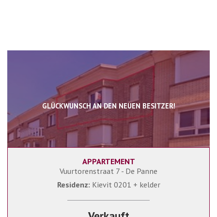
GLÜCKWUNSCH AN DEN NEUEN BESITZER!
APPARTEMENT
77 m²
2
2
Vuurtorenstraat 7 - De Panne
Residenz:
Kievit 0201 + kelder
Verkauft