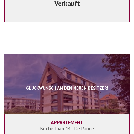
Verkauft
GLÜCKWUNSCH AN DEN NEUEN BESITZER!
APPARTEMENT
67 m²
1
1
Bortierlaan 44 - De Panne