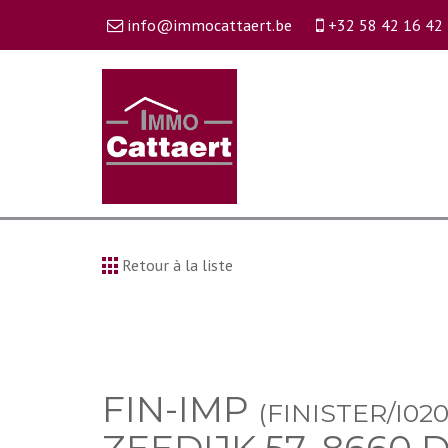
info@immocattaert.be
+32 58 42 16 42
Retour à la liste
FIN-IMP
(FINISTER/I020