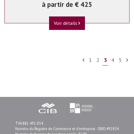
à partir de € 425
Voir détails
1
2
3
4
5
TVA 881.491.854
Numéro du Registre de Commerce et d'entreprise : 0881491854