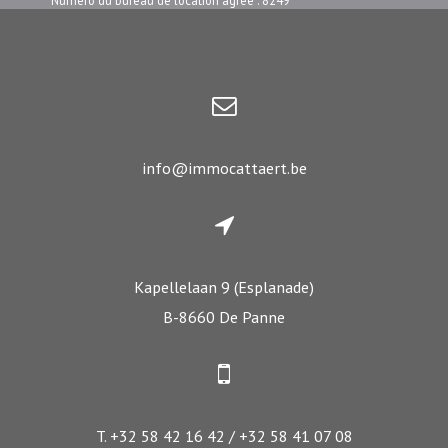
Numéro du bureau de location agréé : 8249
info@immocattaert.be
Kapellelaan 9 (Esplanade)
B-8660 De Panne
T. +32 58 42 16 42 / +32 58 41 07 08