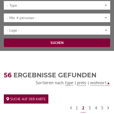
- Type -
- Min. # personen -
- Lage -
SUCHEN
56
ERGEBNISSE GEFUNDEN
Sortieren nach
type
|
preis
|
wohnort
▲
SUCHE AUF DER KARTE
1
2
3
4
5