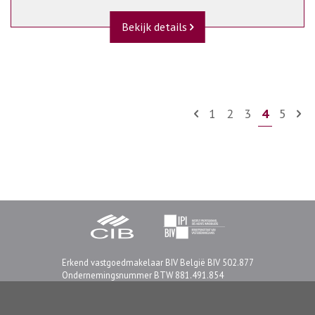
Bekijk details
1
2
3
4
5
Erkend vastgoedmakelaar BIV België BIV 502.877
Ondernemingsnummer BTW 881.491.854