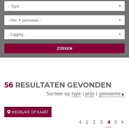
- Type -
- Min. # personen -
- Ligging -
ZOEKEN
56
RESULTATEN GEVONDEN
Sorteer op
type
|
prijs
|
gemeente
▲
WEERGAVE OP KAART
1
2
3
4
5