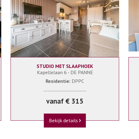
STUDIO MET SLAAPHOEK
4
DPPC/C0804(8B)
Kapellelaan 6 - DE PANNE
Residentie:
DPPC
vanaf € 315
Bekijk details