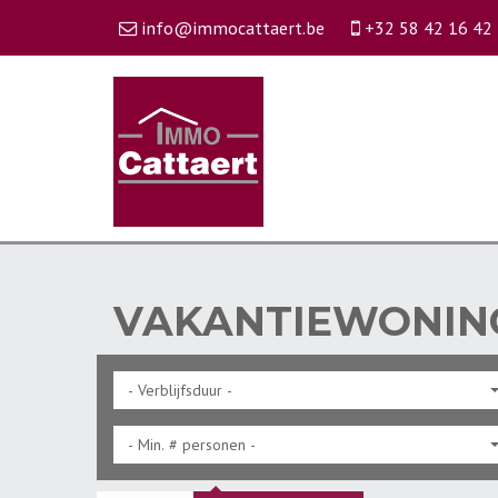
info@immocattaert.be
+32 58 42 16 42
VAKANTIEWONIN
- Verblijfsduur -
- Min. # personen -