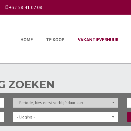
+32 58 41 07 08
HOME
TE KOOP
VAKANTIEVERHUUR
G ZOEKEN
- Ligging -