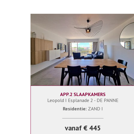
APP.2 SLAAPKAMERS
6
ZANDI/ZANDI 0504+G21 SOLARIS
Leopold I Esplanade 2 - DE PANNE
Residentie:
ZAND I
vanaf € 445