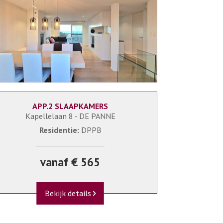
APP.2 SLAAPKAMERS
6
DPPB/B0908+G10
Kapellelaan 8 - DE PANNE
Residentie:
DPPB
vanaf € 565
Bekijk details