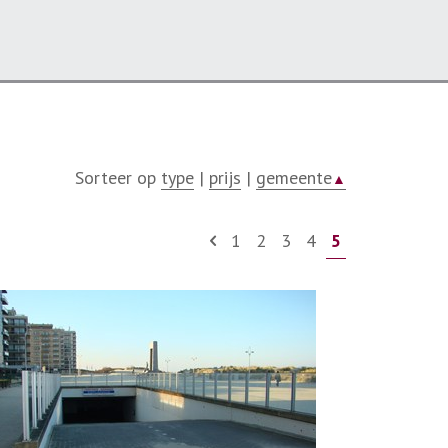
Sorteer op
type
|
prijs
|
gemeente
▲
1
2
3
4
5