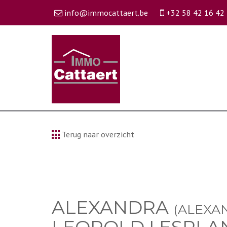
info@immocattaert.be
+32 58 42 16 42
Terug naar overzicht
ALEXANDRA
(ALEXA