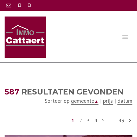
587
RESULTATEN GEVONDEN
Sorteer op
gemeente
|
prijs
|
datum
▲
1
2
3
4
5
…
49