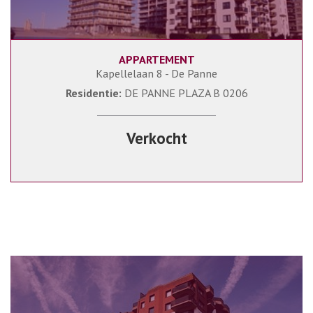
APPARTEMENT
70 m²
2
1
Kapellelaan 8 - De Panne
Residentie:
DE PANNE PLAZA B 0206
Verkocht