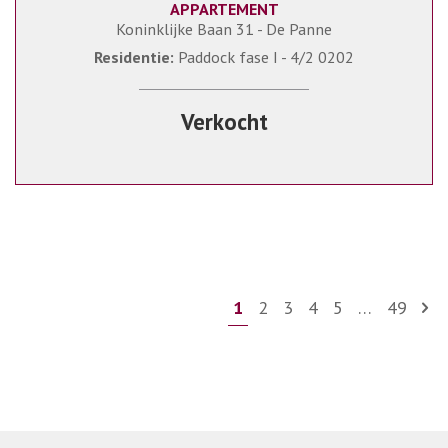
APPARTEMENT
73 m²
1
1
Koninklijke Baan 31 - De Panne
Residentie:
Paddock fase I - 4/2 0202
Verkocht
1
2
3
4
5
…
49