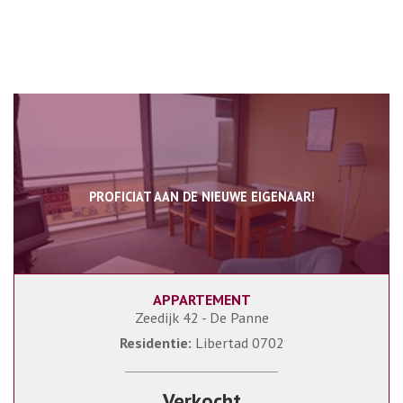
PROFICIAT AAN DE NIEUWE EIGENAAR!
APPARTEMENT
80 m²
2
2
Zeedijk 42 - De Panne
Residentie:
Libertad 0702
Verkocht