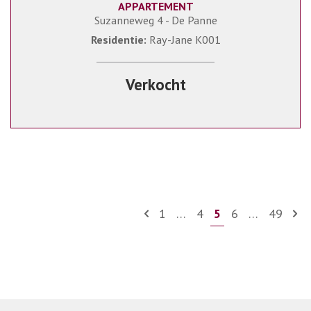
APPARTEMENT
31 m²
1
1
Suzanneweg 4 - De Panne
Residentie:
Ray-Jane K001
Verkocht
1
…
4
5
6
…
49