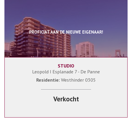
PROFICIAT AAN DE NIEUWE EIGENAAR!
STUDIO
41 m²
1
Leopold I Esplanade 7 - De Panne
Residentie:
Westhinder 0305
Verkocht