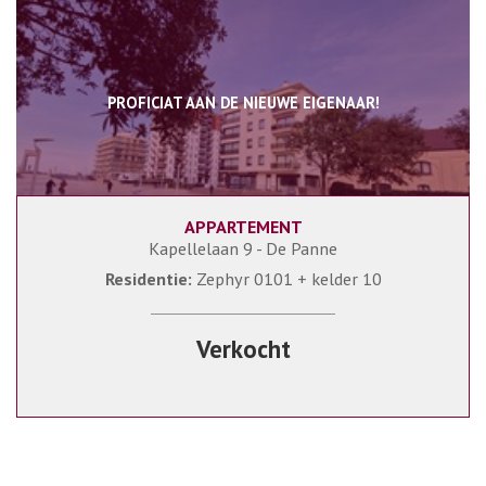
PROFICIAT AAN DE NIEUWE EIGENAAR!
APPARTEMENT
68 m²
2
1
Kapellelaan 9 - De Panne
Residentie:
Zephyr 0101 + kelder 10
Verkocht