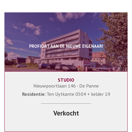
PROFICIAT AAN DE NIEUWE EIGENAAR!
STUDIO
50 m²
1
Nieuwpoortlaan 146 - De Panne
Residentie:
Ten Uytkante 0504 + kelder 19
Verkocht