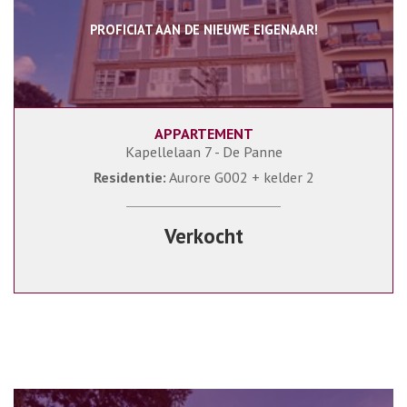
PROFICIAT AAN DE NIEUWE EIGENAAR!
APPARTEMENT
74 m²
3
1
Kapellelaan 7 - De Panne
Residentie:
Aurore G002 + kelder 2
Verkocht