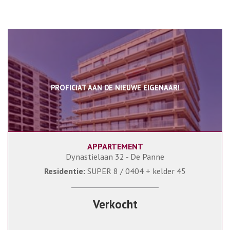
PROFICIAT AAN DE NIEUWE EIGENAAR!
APPARTEMENT
78 m²
2
1
Dynastielaan 32 - De Panne
Residentie:
SUPER 8 / 0404 + kelder 45
Verkocht