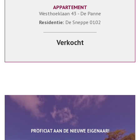
APPARTEMENT
80 m²
2
1
Westhoeklaan 43 - De Panne
Residentie:
De Sneppe 0102
Verkocht
PROFICIAT AAN DE NIEUWE EIGENAAR!