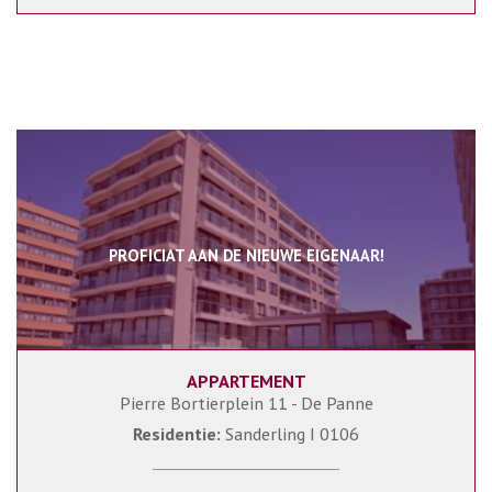
PROFICIAT AAN DE NIEUWE EIGENAAR!
APPARTEMENT
84 m²
2
1
Pierre Bortierplein 11 - De Panne
Residentie:
Sanderling I 0106