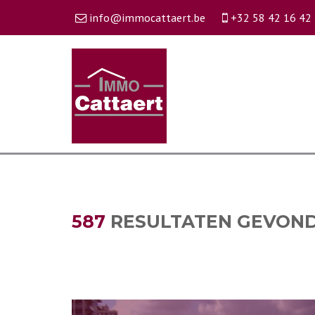
info@immocattaert.be
+32 58 42 16 42
587
RESULTATEN GEVON