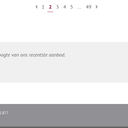
1
2
3
4
5
…
49
hoogte van ons recentste aanbod.
2.877