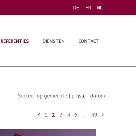
DE
FR
NL
REFERENTIES
DIENSTEN
CONTACT
Sorteer op
gemeente
|
prijs
|
datum
▲
1
2
3
4
5
…
49