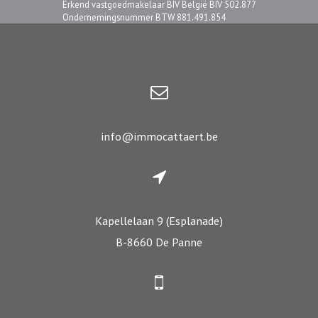
Erkend vastgoedmakelaar BIV België BIV 502.877
Ondernemingsnummer BTW 881.491.854
info@immocattaert.be
Kapellelaan 9 (Esplanade)
B-8660 De Panne