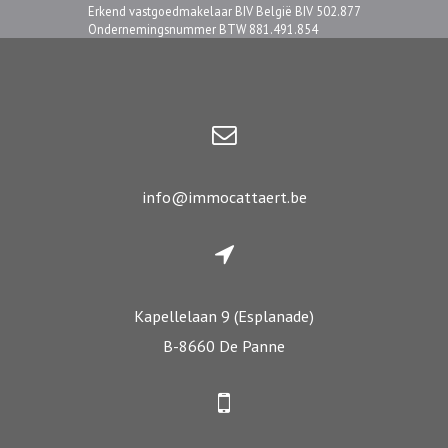
Erkend vastgoedmakelaar BIV België BIV 502.877
Ondernemingsnummer BTW 881.491.854
info@immocattaert.be
Kapellelaan 9 (Esplanade)
B-8660 De Panne