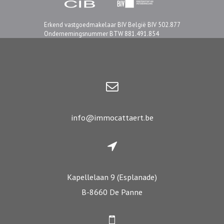
Erkend vastgoedmakelaar BIV België BIV 502.877
Ondernemingsnummer BTW 881.491.854
info@immocattaert.be
Kapellelaan 9 (Esplanade)
B-8660 De Panne